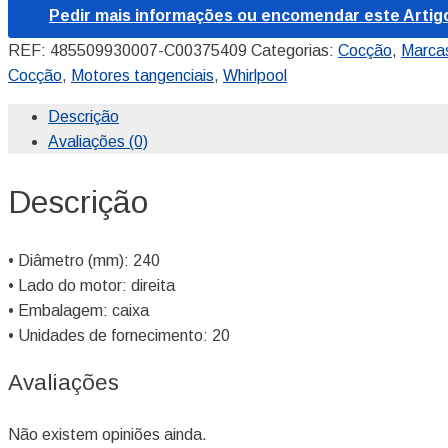
Pedir mais informações ou encomendar este Artig
REF:
485509930007-C00375409
Categorias:
Cocção
,
Marca
Cocção
,
Motores tangenciais
,
Whirlpool
Descrição
Avaliações (0)
Descrição
• Diâmetro (mm): 240
• Lado do motor: direita
• Embalagem: caixa
• Unidades de fornecimento: 20
Avaliações
Não existem opiniões ainda.