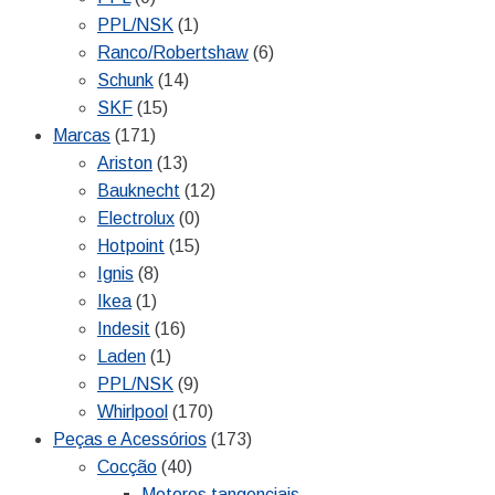
PPL/NSK
(1)
Ranco/Robertshaw
(6)
Schunk
(14)
SKF
(15)
Marcas
(171)
Ariston
(13)
Bauknecht
(12)
Electrolux
(0)
Hotpoint
(15)
Ignis
(8)
Ikea
(1)
Indesit
(16)
Laden
(1)
PPL/NSK
(9)
Whirlpool
(170)
Peças e Acessórios
(173)
Cocção
(40)
Motores tangenciais