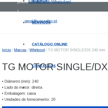
ACERCA
phone
919 850 678 (WhatsApp)
|
mail
geral@casaalito.pt
SERVIÇOS
CATÁLOGO ONLINE
Início
/
Marcas
/
Whirlpool
/ TG MOTOR SINGLE/DX 240 mm
TG MOTOR SINGLE/DX
CONTACTOS
• Diâmetro (mm): 240
• Lado do motor: direita
• Embalagem: caixa
• Unidades de fornecimento: 20